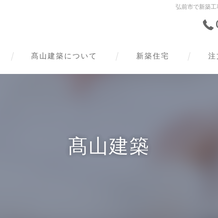
弘前市で新築工
髙山建築について
新築住宅
注
髙山建築