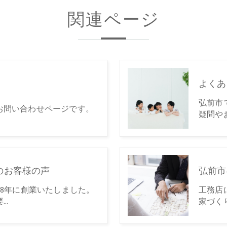
関連ページ
よくあ
弘前市
お問い合わせページです。
疑問や
のお客様の声
弘前市
08年に創業いたしました。
工務店
要…
家づく