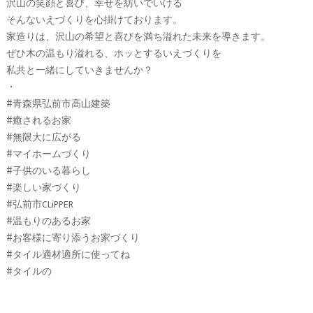
沢山の笑顔と喜び、幸せを紡いでいける
そんないえづくりを心掛けております。
家造りは、沢山の希望と喜びを満ち溢れた未来を導きます。
ぜひ木の温もり溢れる、ホッとするいえづくりを
私共と一緒にしていきませんか？
・
#青森県弘前市高山建築
#癒されるお家
#無限大に広がる
#マイホームづくり
#子供のいる暮らし
#楽しい家づくり
#弘前市CLiPPER
#温もりのあるお家
#お客様に寄り添うお家づくり
#タイル適材適所に使ってね
#タイルの