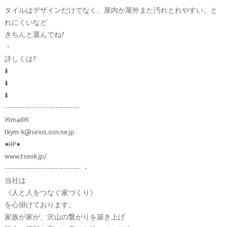
タイルはデザインだけでなく、屋内か屋外また汚れとれやすい、と
れにくいなど
きちんと選んでね?
・
詳しくは?
⬇️
⬇️
⬇️
------------------------------
✉︎mail✉︎
tkym-k@sirius.ocn.ne.jp
●HP●
www.tseok.jp/
------------------------------ ・
当社は
《人と人をつなぐ家づくり》
を心掛けております。
家族が家が、沢山の繋がりを築き上げ