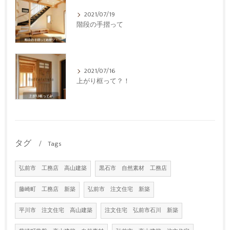
2021/07/19
階段の手摺って
2021/07/16
上がり框って？！
タグ
Tags
弘前市 工務店 高山建築
黒石市 自然素材 工務店
藤崎町 工務店 新築
弘前市 注文住宅 新築
平川市 注文住宅 高山建築
注文住宅 弘前市石川 新築