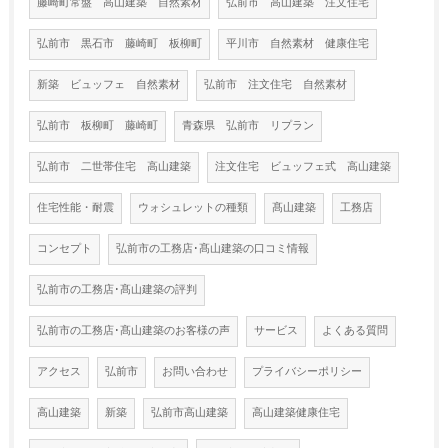
藤崎町常盤 高山建築 自然素材
弘前市 高山建築 注文住宅
弘前市 黒石市 藤崎町 板柳町
平川市 自然素材 健康住宅
新築 ビュッフェ 自然素材
弘前市 注文住宅 自然素材
弘前市 板柳町 藤崎町
青森県 弘前市 リプラン
弘前市 二世帯住宅 高山建築
注文住宅 ビュッフェ式 高山建築
住宅性能・耐震
ウォシュレットの種類
髙山建築
工務店
コンセプト
弘前市の工務店･髙山建築の口コミ情報
弘前市の工務店･髙山建築の評判
弘前市の工務店･髙山建築のお客様の声
サービス
よくある質問
アクセス
弘前市
お問い合わせ
プライバシーポリシー
高山建築
新築
弘前市高山建築
高山建築健康住宅