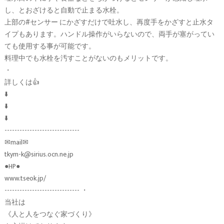
し、とおざけると自動で止まる水栓。
上部の#センサー にかざすだけで吐水し、再度手をかざすと止水タ
イプもあります。ハンドル操作がいらないので、両手が塞がってい
ても使用する事が可能です。
料理中でも水栓を汚すことがないのもメリットです。
・
詳しくは👍
⬇️
⬇️
⬇️
------------------------------
✉︎mail✉︎
tkym-k@sirius.ocn.ne.jp
●HP●
www.tseok.jp/
------------------------------ ・
当社は
《人と人をつなぐ家づくり》