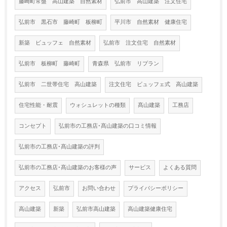
藤崎町常盤 高山建築 自然素材
弘前市 高山建築 注文住宅
弘前市 黒石市 藤崎町 板柳町
平川市 自然素材 健康住宅
新築 ビュッフェ 自然素材
弘前市 注文住宅 自然素材
弘前市 板柳町 藤崎町
青森県 弘前市 リプラン
弘前市 二世帯住宅 高山建築
注文住宅 ビュッフェ式 高山建築
住宅性能・耐震
ウォシュレットの種類
髙山建築
工務店
コンセプト
弘前市の工務店･髙山建築の口コミ情報
弘前市の工務店･髙山建築の評判
弘前市の工務店･髙山建築のお客様の声
サービス
よくある質問
アクセス
弘前市
お問い合わせ
プライバシーポリシー
高山建築
新築
弘前市高山建築
高山建築健康住宅