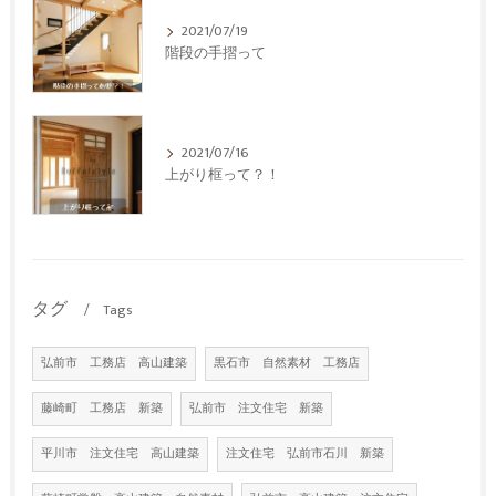
2021/07/19
階段の手摺って
2021/07/16
上がり框って？！
タグ
Tags
弘前市 工務店 高山建築
黒石市 自然素材 工務店
藤崎町 工務店 新築
弘前市 注文住宅 新築
平川市 注文住宅 高山建築
注文住宅 弘前市石川 新築