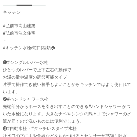
キッチン
#弘前市高山建築
#弘前市注文住宅
・
#キッチン水栓(蛇口)種類🏠
・
❶#シングルレバー水栓
ひとつのレバーで上下左右の動作で
お湯の量や温度の調節可能タイプ
片手で操作でき使い勝手もよいことからキッチンではよく使われて
います。
❷#ハンドシャワー水栓
先端部分からホースを引き出すことのできる#ハンドシャワー がつ
いた水栓になります。大きなナベやシンクの隅々までシャワーの水
流が届くので洗いものには便利でしょう。
❸#自動水栓・#タッチレスタイプ水栓
吐水口の下に手や食器などをちかづけるとセンサーが感知し吐水