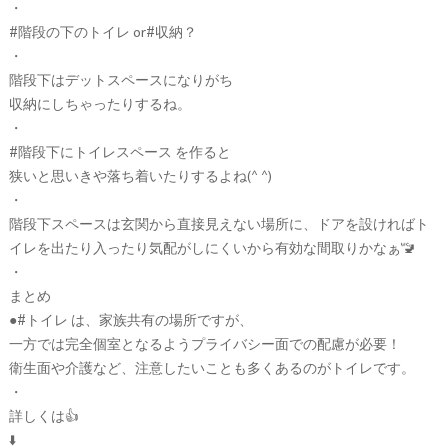
・
#階段の下のトイレ or#収納？
・
階段下はデットスペースになりがち
収納にしちゃったりするね。
・
#階段下にトイレスペース を作ると
狭いと思いきや落ち着いたりするよね(^ ^)
・
階段下スペースは玄関から直接見えない場所に、ドアを設ければト
イレを出たり入ったり気配がしにくいから有効な間取りかなぁ🚾
・
まとめ
●#トイレ は、家族共有の場所ですが、
一方では完全個室となるようプライバシー面での配慮が必要！
衛生面や介護など、注意したいことも多くあるのがトイレです。
・
詳しくは👍
⬇️