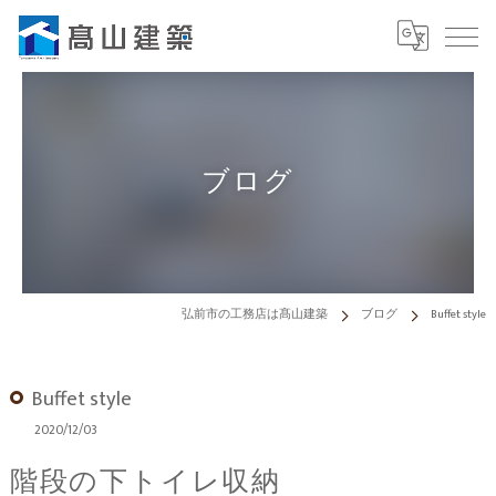
ブログ
弘前市の工務店は髙山建築
ブログ
Buffet style
Buffet style
2020/12/03
階段の下トイレ収納