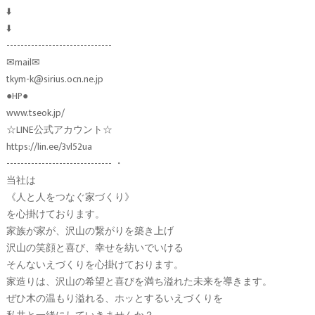
⬇️
⬇️
------------------------------
✉︎mail✉︎
tkym-k@sirius.ocn.ne.jp
●HP●
www.tseok.jp/
☆LINE公式アカウント☆
https://lin.ee/3vl52ua
------------------------------ ・
当社は
《人と人をつなぐ家づくり》
を心掛けております。
家族が家が、沢山の繋がりを築き上げ
沢山の笑顔と喜び、幸せを紡いでいける
そんないえづくりを心掛けております。
家造りは、沢山の希望と喜びを満ち溢れた未来を導きます。
ぜひ木の温もり溢れる、ホッとするいえづくりを