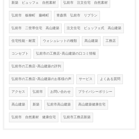
新築 ビュッフェ 自然素材
弘前市 注文住宅 自然素材
弘前市 板柳町 藤崎町
青森県 弘前市 リプラン
弘前市 二世帯住宅 高山建築
注文住宅 ビュッフェ式 高山建築
住宅性能・耐震
ウォシュレットの種類
髙山建築
工務店
コンセプト
弘前市の工務店･髙山建築の口コミ情報
弘前市の工務店･髙山建築の評判
弘前市の工務店･髙山建築のお客様の声
サービス
よくある質問
アクセス
弘前市
お問い合わせ
プライバシーポリシー
高山建築
新築
弘前市高山建築
高山建築健康住宅
弘前市 自然素材 健康住宅
弘前市工務店新築