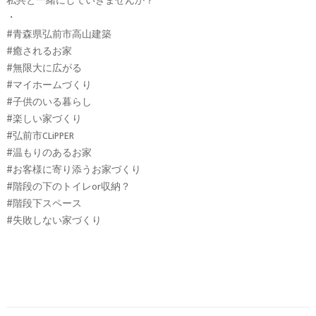
私共と一緒にしていきませんか？
・
#青森県弘前市高山建築
#癒されるお家
#無限大に広がる
#マイホームづくり
#子供のいる暮らし
#楽しい家づくり
#弘前市CLiPPER
#温もりのあるお家
#お客様に寄り添うお家づくり
#階段の下のトイレor収納？
#階段下スペース
#失敗しない家づくり