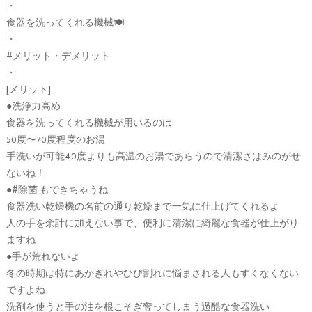
・
食器を洗ってくれる機械🍽
・
#メリット・デメリット
・
[メリット]
●洗浄力高め
食器を洗ってくれる機械が用いるのは
50度〜70度程度のお湯
手洗いが可能40度よりも高温のお湯であらうので清潔さはみのがせ
ないね！
●#除菌 もできちゃうね
食器洗い乾燥機の名前の通り乾燥まで一気に仕上げてくれるよ
人の手を余計に加えない事で、便利に清潔に綺麗な食器が仕上がり
ますね
●手が荒れないよ
冬の時期は特にあかぎれやひび割れに悩まされる人もすくなくない
ですよね
洗剤を使うと手の油を根こそぎ奪ってしまう過酷な食器洗い