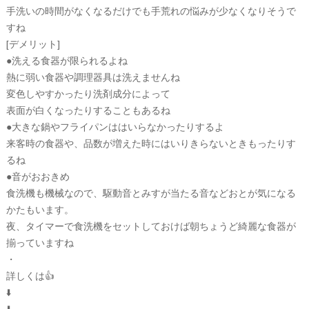
手洗いの時間がなくなるだけでも手荒れの悩みが少なくなりそうで
すね
[デメリット]
●洗える食器が限られるよね
熱に弱い食器や調理器具は洗えませんね
変色しやすかったり洗剤成分によって
表面が白くなったりすることもあるね
●大きな鍋やフライパンははいらなかったりするよ
来客時の食器や、品数が増えた時にはいりきらないときもったりす
るね
●音がおおきめ
食洗機も機械なので、駆動音とみすが当たる音などおとが気になる
かたもいます。
夜、タイマーで食洗機をセットしておけば朝ちょうど綺麗な食器が
揃っていますね
・
詳しくは👍
⬇️