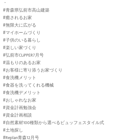
・
#青森県弘前市高山建築
#癒されるお家
#無限大に広がる
#マイホームづくり
#子供のいる暮らし
#楽しい家づくり
#弘前市CLiPPER7月号
#温もりのあるお家
#お客様に寄り添うお家づくり
#食洗機メリット
#食器を洗ってくれる機械
#食洗機デメリット
#おしゃれなお家
#資金計画勉強会
#資金計画相談
#自然素材100種類から選べるビュッフェスタイル式
#土地探し
#Replan青森12月号