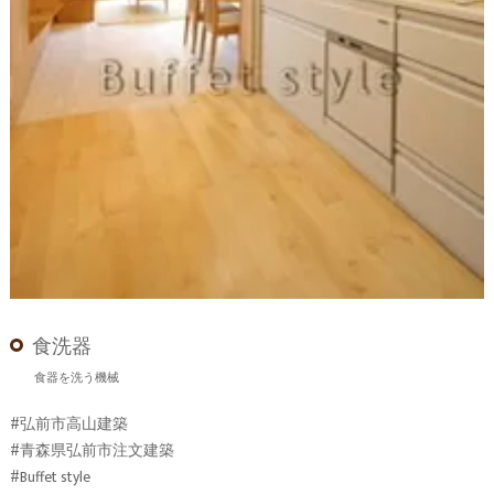
食洗器
食器を洗う機械
#弘前市高山建築
#青森県弘前市注文建築
#Buffet style