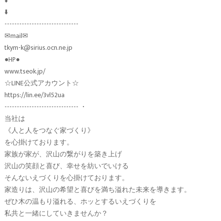
⬇️
⬇️
------------------------------
✉︎mail✉︎
tkym-k@sirius.ocn.ne.jp
●HP●
www.tseok.jp/
☆LINE公式アカウント☆
https://lin.ee/3vl52ua
------------------------------ ・
当社は
《人と人をつなぐ家づくり》
を心掛けております。
家族が家が、沢山の繋がりを築き上げ
沢山の笑顔と喜び、幸せを紡いでいける
そんないえづくりを心掛けております。
家造りは、沢山の希望と喜びを満ち溢れた未来を導きます。
ぜひ木の温もり溢れる、ホッとするいえづくりを
私共と一緒にしていきませんか？