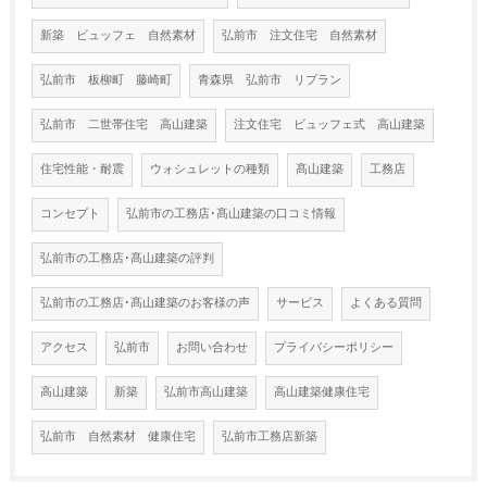
新築 ビュッフェ 自然素材
弘前市 注文住宅 自然素材
弘前市 板柳町 藤崎町
青森県 弘前市 リプラン
弘前市 二世帯住宅 高山建築
注文住宅 ビュッフェ式 高山建築
住宅性能・耐震
ウォシュレットの種類
髙山建築
工務店
コンセプト
弘前市の工務店･髙山建築の口コミ情報
弘前市の工務店･髙山建築の評判
弘前市の工務店･髙山建築のお客様の声
サービス
よくある質問
アクセス
弘前市
お問い合わせ
プライバシーポリシー
高山建築
新築
弘前市高山建築
高山建築健康住宅
弘前市 自然素材 健康住宅
弘前市工務店新築