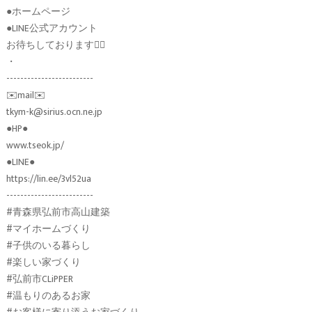
●ホームページ
●LINE公式アカウント
お待ちしております🙇‍♂️
・
-------------------------
✉️mail✉️
tkym-k@sirius.ocn.ne.jp
●HP●
www.tseok.jp/
●LINE●
https://lin.ee/3vl52ua
-------------------------
#青森県弘前市高山建築
#マイホームづくり
#子供のいる暮らし
#楽しい家づくり
#弘前市CLiPPER
#温もりのあるお家