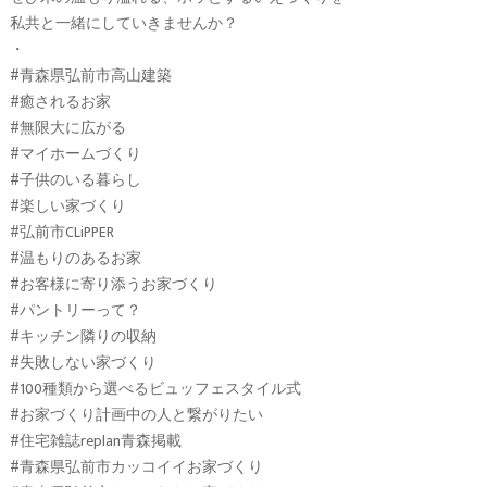
私共と一緒にしていきませんか？
・
#青森県弘前市高山建築
#癒されるお家
#無限大に広がる
#マイホームづくり
#子供のいる暮らし
#楽しい家づくり
#弘前市CLiPPER
#温もりのあるお家
#お客様に寄り添うお家づくり
#パントリーって？
#キッチン隣りの収納
#失敗しない家づくり
#100種類から選べるビュッフェスタイル式
#お家づくり計画中の人と繋がりたい
#住宅雑誌replan青森掲載
#青森県弘前市カッコイイお家づくり