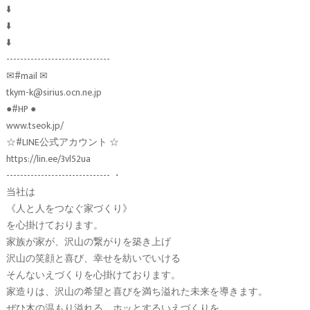
⬇️
⬇️
⬇️
------------------------------
✉︎#mail ✉︎
tkym-k@sirius.ocn.ne.jp
●#HP ●
www.tseok.jp/
☆#LINE公式アカウント ☆
https://lin.ee/3vl52ua
------------------------------ ・
当社は
《人と人をつなぐ家づくり》
を心掛けております。
家族が家が、沢山の繋がりを築き上げ
沢山の笑顔と喜び、幸せを紡いでいける
そんないえづくりを心掛けております。
家造りは、沢山の希望と喜びを満ち溢れた未来を導きます。
ぜひ木の温もり溢れる、ホッとするいえづくりを